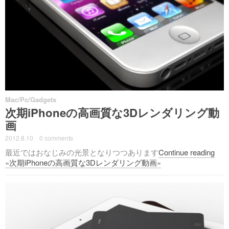
Mac/Pc/Gadgets
次期iPhoneの高画質な3Dレンダリング動
画
2012.8.10
·
0 comments
·
最近ではおなじみの光景となりつつあります
Continue reading
«次期iPhoneの高画質な3Dレンダリング動画»