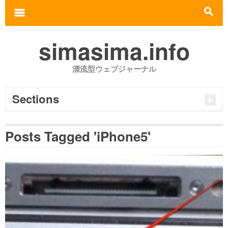
Search for:
m
s
simasima.info
漂流型ウェブジャーナル
Sections
Posts Tagged 'iPhone5'