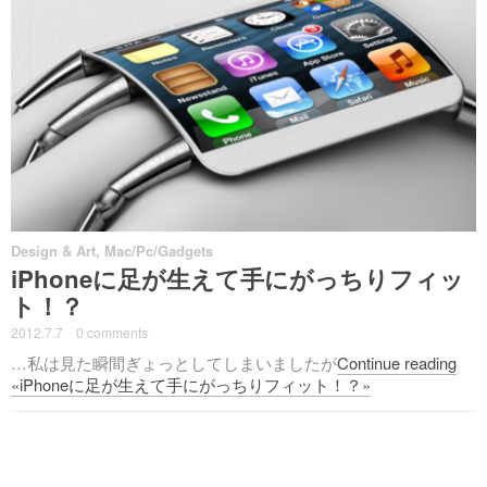
Design & Art
,
Mac/Pc/Gadgets
iPhoneに足が生えて手にがっちりフィッ
ト！？
2012.7.7
·
0 comments
·
…私は見た瞬間ぎょっとしてしまいましたが
Continue reading
«iPhoneに足が生えて手にがっちりフィット！？»