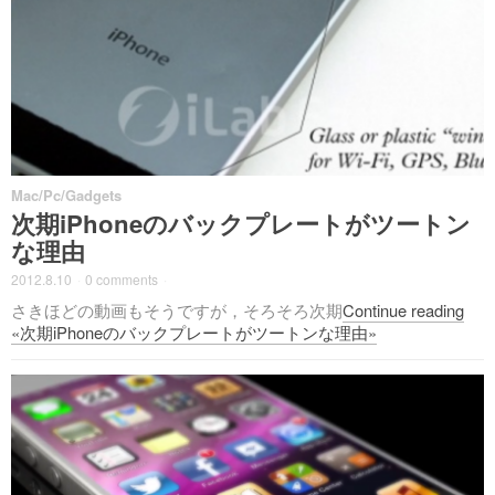
Mac/Pc/Gadgets
次期iPhoneのバックプレートがツートン
な理由
2012.8.10
·
0 comments
·
さきほどの動画もそうですが，そろそろ次期
Continue reading
«次期iPhoneのバックプレートがツートンな理由»