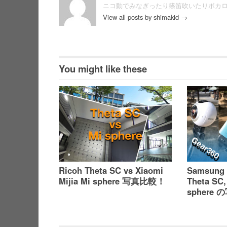
ニコ動でみなぎったり篠笛吹いたりボカ
View all posts by shimakid
→
You might like these
Ricoh Theta SC vs Xiaomi
Samsung 
Mijia Mi sphere 写真比較！
Theta SC,
sphere