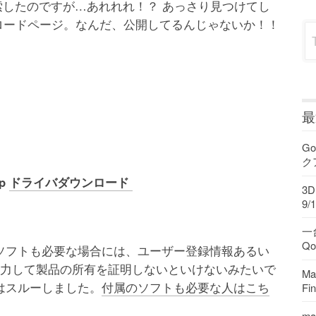
どと検索したのですが…あれれれ！？ あっさり見つけてし
のダウンロードページ。なんだ、公開してるんじゃないか！！
Sea
最
Go
ク
ap
ドライバダウンロード
3
9/1
一
Q
ソフトも必要な場合には、ユーザー登録情報あるい
ォームに入力して製品の所有を証明しないといけないみたいで
M
はスルーしました。
付属のソフトも必要な人はこち
F
ma