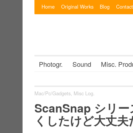
Skip to content
Search for:
Home
Original Works
Blog
Contact
Photogr.
Sound
Misc. Prod
Mac/Pc/Gadgets
,
Misc Log.
ScanSnap シ
くしたけど大丈夫