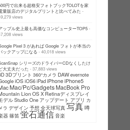
500円で出来る超格安フォトブックTOLOTを家
電量販店のデジタルプリントと比べてみた
-
49,279 views
アップル史上最も高価なコンピューターTOP5
-
47,208 views
Google Pixel 3 があれば Google フォトが本当の
バックアップになる
- 40,018 views
ScanSnap シリーズのドライバーCDなくしたけ
ど大丈夫だった
- 37,883 views
3Dプリント
DAW
3D
evernote
360°カメラ
iPhone
iPhone5
iOS
Google
iOS6
iPad
Mac/Pc/Gadgets
Mac
MacBook Pro
Mountain Lion
Retinaディスプレイ
OS X
モデル
アップデート
Studio One
アプリ
カ
写真
噂
デザイン
予想
全天球写真
メラ
蛍石通信
楽器
篠笛
音楽