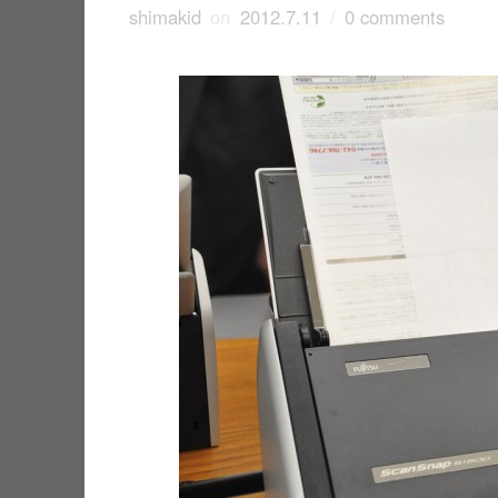
shimakid
on
2012.7.11
/
0 comments