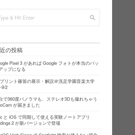
rch for:
s
近の投稿
ogle Pixel 3 があれば Google フォトが本当のバッ
アップになる
Dプリント篠笛の展示・解説＠洗足学園音楽大学
-9/2
台で360度パノラマも、ステレオ3Dも撮れちゃう
ooCam が届きました
ac と iOS で同期して使える実験ノートアプリ
indings 2 が新バージョンで登場
cOS High Sierra で Spotlight 検索が使えない場合