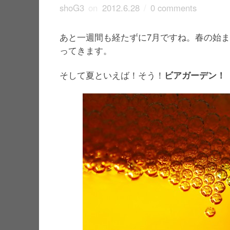
shoG3
on
2012.6.28
/
0 comments
あと一週間も経たずに7月ですね。春の始
ってきます。
そして夏といえば！そう！
ビアガーデン！