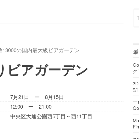
Sea
13000の国内最大級ビアガーデン
最
通りビアガーデン
Go
ク
3
9/1
7月21日 ー 8月15日
一
12:00 ー 21:00
Q
中央区大通公園西5丁目～西11丁目
M
F
ma