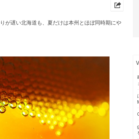
h
まりが遅い北海道も、夏だけは本州とほぼ同時期にや
V