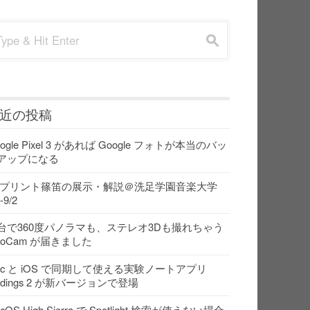
rch for:
s
近の投稿
ogle Pixel 3 があれば Google フォトが本当のバッ
アップになる
Dプリント篠笛の展示・解説＠洗足学園音楽大学
-9/2
台で360度パノラマも、ステレオ3Dも撮れちゃう
ooCam が届きました
ac と iOS で同期して使える実験ノートアプリ
indings 2 が新バージョンで登場
cOS High Sierra で Spotlight 検索が使えない場合