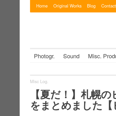
Skip to content
Search for:
Home
Original Works
Blog
Contact
Photogr.
Sound
Misc. Prod
Misc Log.
【夏だ！】札幌のビ
をまとめました【