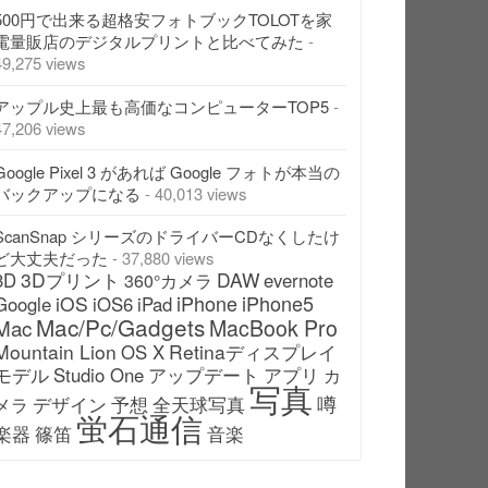
500円で出来る超格安フォトブックTOLOTを家
電量販店のデジタルプリントと比べてみた
-
49,275 views
アップル史上最も高価なコンピューターTOP5
-
47,206 views
Google Pixel 3 があれば Google フォトが本当の
バックアップになる
- 40,013 views
ScanSnap シリーズのドライバーCDなくしたけ
ど大丈夫だった
- 37,880 views
3Dプリント
DAW
3D
evernote
360°カメラ
iPhone
iPhone5
iOS
Google
iOS6
iPad
Mac/Pc/Gadgets
Mac
MacBook Pro
Mountain Lion
Retinaディスプレイ
OS X
モデル
アップデート
Studio One
アプリ
カ
写真
噂
デザイン
予想
全天球写真
メラ
蛍石通信
楽器
篠笛
音楽