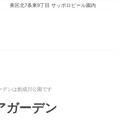
東区北7条東9丁目 サッポロビール園内
ーデンは創成川公園です
ビアガーデン