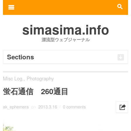
Search for:
m
s
simasima.info
漂流型ウェブジャーナル
Sections
Misc Log.
,
Photography
蛍石通信 260通目
ak_ephemera
on
2013.3.16
/
0 comments
h