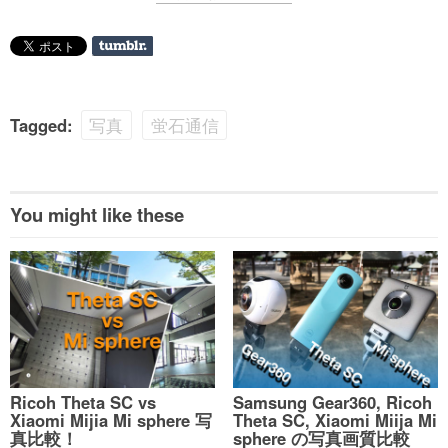
Tagged:
写真
蛍石通信
You might like these
Ricoh Theta SC vs
Samsung Gear360, Ricoh
Xiaomi Mijia Mi sphere 写
Theta SC, Xiaomi Miija Mi
真比較！
sphere の写真画質比較