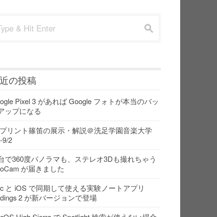
rch for:
s
近の投稿
ogle Pixel 3 があれば Google フォトが本当のバッ
アップになる
Dプリント篠笛の展示・解説＠洗足学園音楽大学
-9/2
台で360度パノラマも、ステレオ3Dも撮れちゃう
ooCam が届きました
ac と iOS で同期して使える実験ノートアプリ
indings 2 が新バージョンで登場
cOS High Sierra で Spotlight 検索が使えない場合