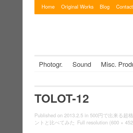
Skip to content
Search for:
Home
Original Works
Blog
Contact
Photogr.
Sound
Misc. Prod
TOLOT-12
Published on
2013.2.5
in
500円で出来る超
ントと比べてみた
Full resolution (600 × 452