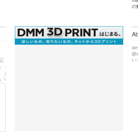
の
Ab
si
@
い