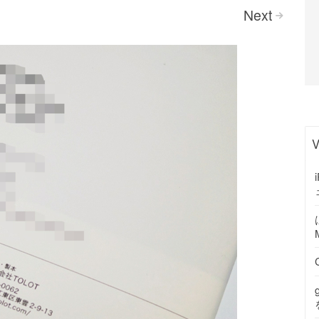
Next
>
V