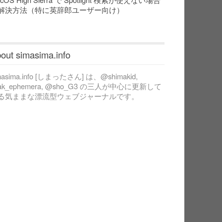
解決方法（特に英辞郎ユーザー向け）
out simasima.info
masima.info [しまったさん] は、@shimakid,
ak_ephemera, @sho_G3 の三人が中心に更新して
る気ままな漂流型ウェブジャーナルです。