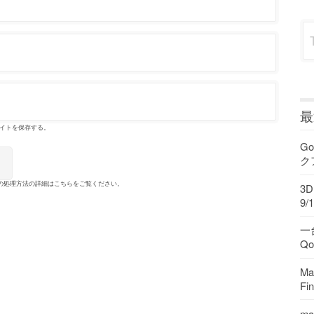
Sea
最
イトを保存する。
Go
ク
の処理方法の詳細はこちらをご覧ください
。
3
9/1
一
Q
M
F
ma