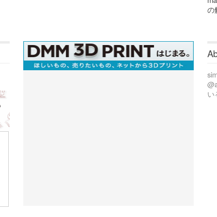
の
Ab
si
@
い