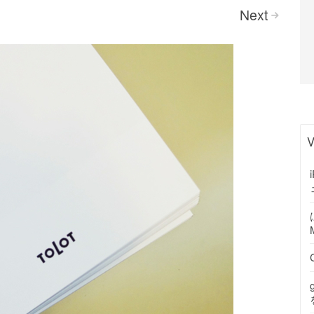
Next
>
V