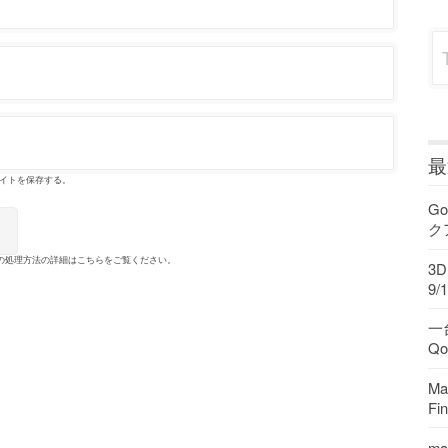
Sea
最
イトを保存する。
Go
ク
の処理方法の詳細はこちらをご覧ください
。
3
9/1
一
Q
M
F
ma