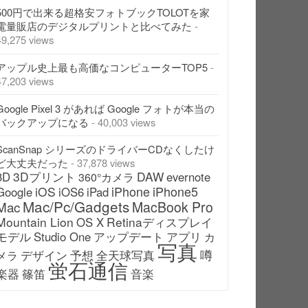
500円で出来る超格安フォトブックTOLOTを家
電量販店のデジタルプリントと比べてみた
-
49,275 views
アップル史上最も高価なコンピューターTOP5
-
47,203 views
Google Pixel 3 があれば Google フォトが本当の
バックアップになる
- 40,003 views
ScanSnap シリーズのドライバーCDなくしたけ
ど大丈夫だった
- 37,878 views
3Dプリント
DAW
3D
evernote
360°カメラ
iPhone
iPhone5
iOS
Google
iOS6
iPad
Mac/Pc/Gadgets
Mac
MacBook Pro
Mountain Lion
Retinaディスプレイ
OS X
モデル
アップデート
Studio One
アプリ
カ
写真
噂
デザイン
予想
全天球写真
メラ
蛍石通信
楽器
篠笛
音楽