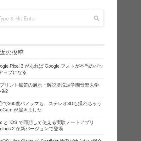
rch for:
s
近の投稿
ogle Pixel 3 があれば Google フォトが本当のバッ
アップになる
Dプリント篠笛の展示・解説＠洗足学園音楽大学
-9/2
台で360度パノラマも、ステレオ3Dも撮れちゃう
ooCam が届きました
ac と iOS で同期して使える実験ノートアプリ
indings 2 が新バージョンで登場
cOS High Sierra で Spotlight 検索が使えない場合