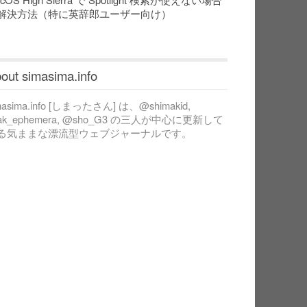
解決方法（特に英辞郎ユーザー向け）
out simasima.info
masima.info [しまったさん] は、@shimakid,
ak_ephemera, @sho_G3 の三人が中心に更新して
る気ままな漂流型ウェブジャーナルです。