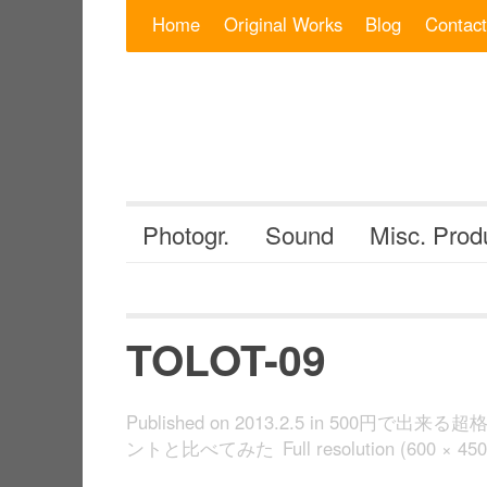
Skip to content
Search for:
Home
Original Works
Blog
Contact
Photogr.
Sound
Misc. Prod
TOLOT-09
Published on
2013.2.5
in
500円で出来る超
ントと比べてみた
Full resolution (600 × 450