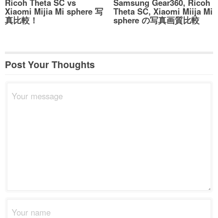
Ricoh Theta SC vs
Samsung Gear360, Ricoh
Xiaomi Mijia Mi sphere 写
Theta SC, Xiaomi Miija Mi
真比較！
sphere の写真画質比較
Post Your Thoughts