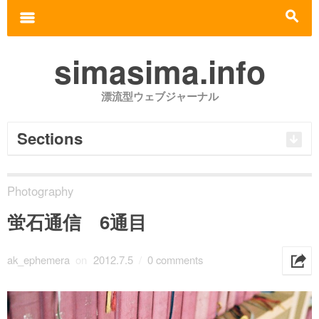
Search for:
m
s
simasima.info
漂流型ウェブジャーナル
Sections
Photography
蛍石通信 6通目
ak_ephemera
on
2012.7.5
/
0 comments
h