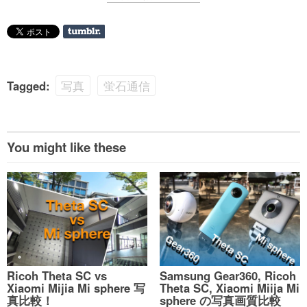
Tagged:
写真
蛍石通信
You might like these
Ricoh Theta SC vs
Samsung Gear360, Ricoh
Xiaomi Mijia Mi sphere 写
Theta SC, Xiaomi Miija Mi
真比較！
sphere の写真画質比較