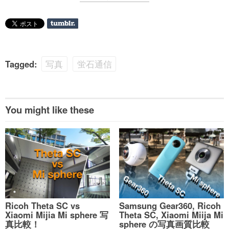
Tagged:
写真
蛍石通信
You might like these
Ricoh Theta SC vs
Samsung Gear360, Ricoh
Xiaomi Mijia Mi sphere 写
Theta SC, Xiaomi Miija Mi
真比較！
sphere の写真画質比較