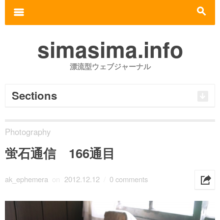
Search for:
m
s
simasima.info
漂流型ウェブジャーナル
Sections
Photography
蛍石通信 166通目
ak_ephemera
on
2012.12.12
/
0 comments
h