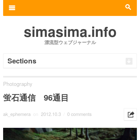
Search for:
m
s
simasima.info
漂流型ウェブジャーナル
Sections
Photography
蛍石通信 96通目
ak_ephemera
on
2012.10.3
/
0 comments
h