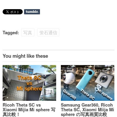
Tagged:
写真
蛍石通信
You might like these
Ricoh Theta SC vs
Samsung Gear360, Ricoh
Xiaomi Mijia Mi sphere 写
Theta SC, Xiaomi Miija Mi
真比較！
sphere の写真画質比較