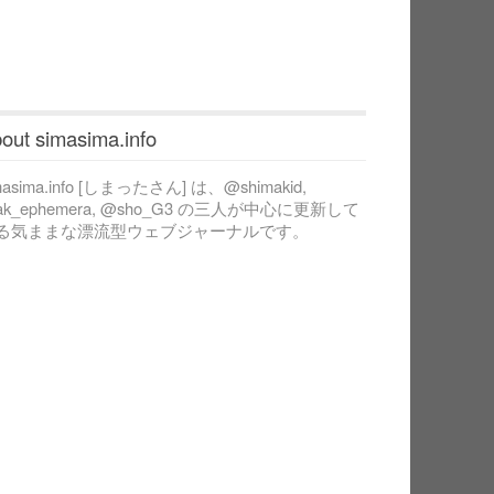
out simasima.info
masima.info [しまったさん] は、@shimakid,
ak_ephemera, @sho_G3 の三人が中心に更新して
る気ままな漂流型ウェブジャーナルです。