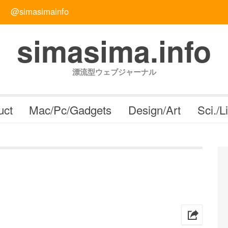
@simasimainfo
simasima.info
漂流型ウェブジャーナル
uct
Mac/Pc/Gadgets
Design/Art
Sci./L
h