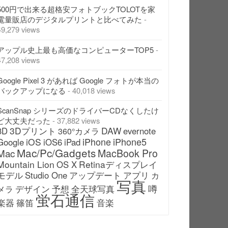
500円で出来る超格安フォトブックTOLOTを家
電量販店のデジタルプリントと比べてみた
-
49,279 views
アップル史上最も高価なコンピューターTOP5
-
47,208 views
Google Pixel 3 があれば Google フォトが本当の
バックアップになる
- 40,018 views
ScanSnap シリーズのドライバーCDなくしたけ
ど大丈夫だった
- 37,882 views
3Dプリント
DAW
3D
evernote
360°カメラ
iPhone
iPhone5
iOS
Google
iOS6
iPad
Mac/Pc/Gadgets
Mac
MacBook Pro
Mountain Lion
Retinaディスプレイ
OS X
モデル
アップデート
Studio One
アプリ
カ
写真
噂
デザイン
予想
全天球写真
メラ
蛍石通信
楽器
篠笛
音楽