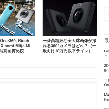
Sea
最
Gear360, Ricoh
一番高精細な全天球画像が撮
 Xiaomi Miija Mi
れる360°カメラはどれ？（一
 の写真画質比較
般向け10万円以下ライン）
Go
ク
3
9/1
一
Q
M
F
ma