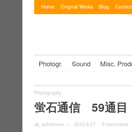
Skip to content
Search for:
Home
Original Works
Blog
Contact
Photogr.
Sound
Misc. Prod
Photography
蛍石通信 59通目
ak_ephemera
on
2012.8.27
/
0 comments