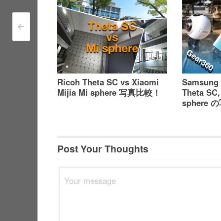
<
Post navigation
Ricoh Theta SC vs Xiaomi
Samsung 
Mijia Mi sphere 写真比較！
Theta SC,
sphere
Post Your Thoughts