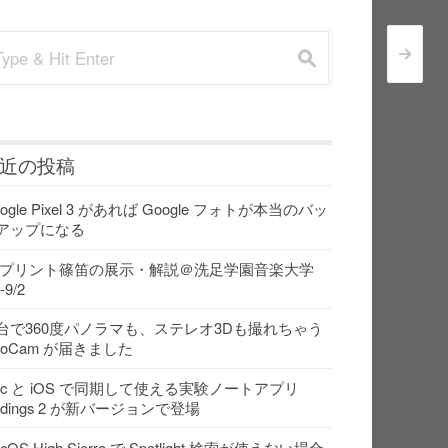
rch for:
>
s
近の投稿
ogle Pixel 3 があれば Google フォトが本当のバッ
アップになる
Dプリント篠笛の展示・解説＠洗足学園音楽大学
-9/2
台で360度パノラマも、ステレオ3Dも撮れちゃう
ooCam が届きました
ac と iOS で同期して使える実験ノートアプリ
indings 2 が新バージョンで登場
cOS High Sierra で Spotlight 検索が使えない場合