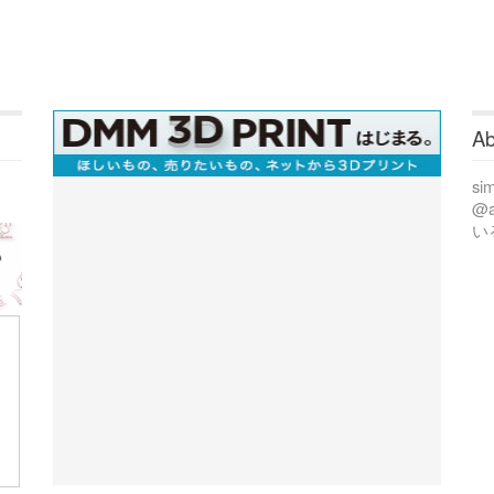
Ab
si
@
い