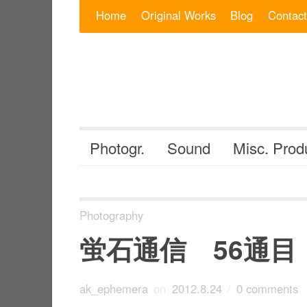
Skip to content
Search for:
Home
Original Works
Blog
Contact
Photogr.
Sound
Misc. Prod
Photography
蛍石通信 56通目
ak_ephemera
on
2012.8.24
/
0 comments