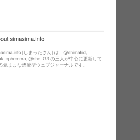
out simasima.info
masima.info [しまったさん] は、@shimakid,
ak_ephemera, @sho_G3 の三人が中心に更新して
る気ままな漂流型ウェブジャーナルです。