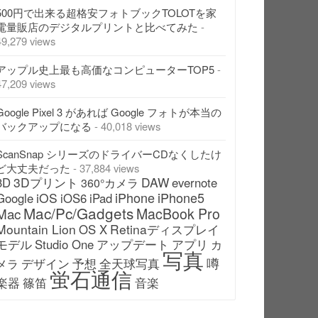
500円で出来る超格安フォトブックTOLOTを家
電量販店のデジタルプリントと比べてみた
-
49,279 views
アップル史上最も高価なコンピューターTOP5
-
47,209 views
Google Pixel 3 があれば Google フォトが本当の
バックアップになる
- 40,018 views
ScanSnap シリーズのドライバーCDなくしたけ
ど大丈夫だった
- 37,884 views
3Dプリント
DAW
3D
evernote
360°カメラ
iPhone
iPhone5
iOS
Google
iOS6
iPad
Mac/Pc/Gadgets
Mac
MacBook Pro
Mountain Lion
Retinaディスプレイ
OS X
モデル
アップデート
Studio One
アプリ
カ
写真
噂
デザイン
予想
全天球写真
メラ
蛍石通信
楽器
篠笛
音楽