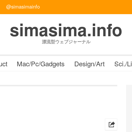
@simasimainfo
simasima.info
漂流型ウェブジャーナル
uct
Mac/Pc/Gadgets
Design/Art
Sci./L
h