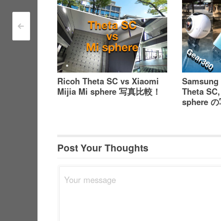
<
Post navigation
Ricoh Theta SC vs Xiaomi
Samsung 
Mijia Mi sphere 写真比較！
Theta SC,
sphere
Post Your Thoughts