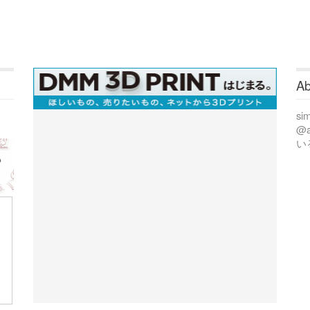
Ab
si
@
い