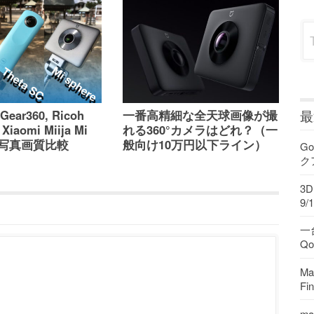
Sea
最
Gear360, Ricoh
一番高精細な全天球画像が撮
 Xiaomi Miija Mi
れる360°カメラはどれ？（一
 の写真画質比較
般向け10万円以下ライン）
Go
ク
3
9/1
一
Q
M
F
ma