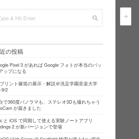
rch for:
>
s
近の投稿
ogle Pixel 3 があれば Google フォトが本当のバッ
アップになる
Dプリント篠笛の展示・解説＠洗足学園音楽大学
-9/2
台で360度パノラマも、ステレオ3Dも撮れちゃう
ooCam が届きました
ac と iOS で同期して使える実験ノートアプリ
indings 2 が新バージョンで登場
cOS High Sierra で Spotlight 検索が使えない場合