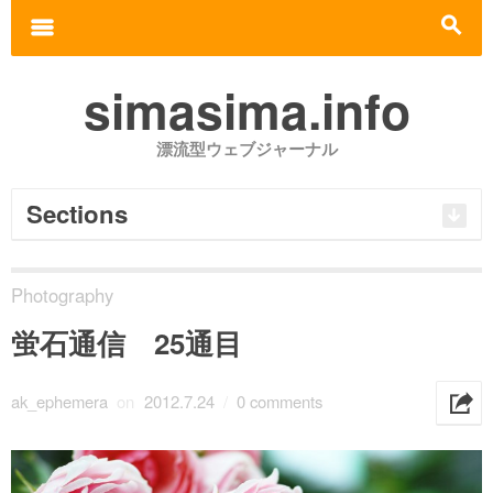
Search for:
m
s
simasima.info
漂流型ウェブジャーナル
Sections
Photography
蛍石通信 25通目
ak_ephemera
on
2012.7.24
/
0 comments
h