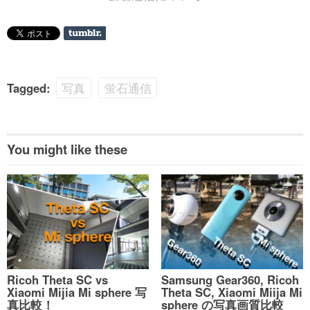
Tagged:
写真
蛍石通信
You might like these
Ricoh Theta SC vs
Samsung Gear360, Ricoh
Xiaomi Mijia Mi sphere 写
Theta SC, Xiaomi Miija Mi
真比較！
sphere の写真画質比較