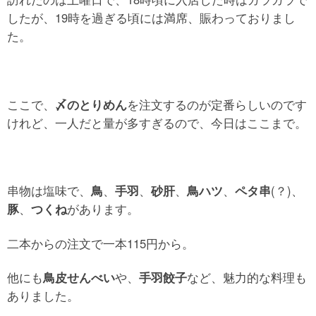
したが、19時を過ぎる頃には満席、賑わっておりまし
た。
ここで、
〆のとりめん
を注文するのが定番らしいのです
けれど、一人だと量が多すぎるので、今日はここまで。
串物は塩味で、
鳥
、
手羽
、
砂肝
、
鳥ハツ
、
ペタ串
(？)、
豚
、
つくね
があります。
二本からの注文で一本115円から。
他にも
鳥皮せんべい
や、
手羽餃子
など、魅力的な料理も
ありました。