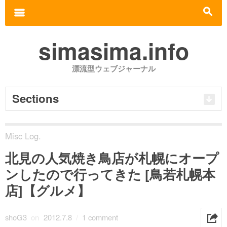
Search for:
m
s
simasima.info
漂流型ウェブジャーナル
Sections
Misc Log.
北見の人気焼き鳥店が札幌にオープ
ンしたので行ってきた [鳥若札幌本
店]【グルメ】
shoG3
on
2012.7.8
/
1 comment
h