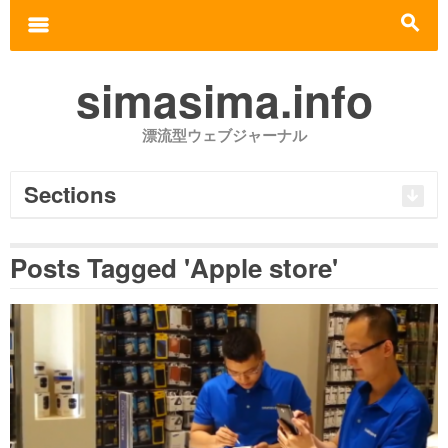
Search for:
m
s
simasima.info
漂流型ウェブジャーナル
Sections
Posts Tagged 'Apple store'